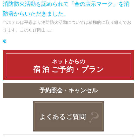
消防防火活動を認められて「金の表示マーク」を消
防署からいただきました。
当ホテルは平素より消防防火活動については積極的に取り組んでお
ります。このたび岡山……
投
ネットからの
稿
宿 泊
ご予約・プラン
ナ
ビ
ゲ
予約照会・キャンセル
ー
シ
ョ
ン