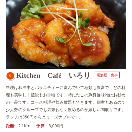
Kitchen Café いろり
居酒屋・食事
9
料理は和洋中とバラエティーに富んでいて種類も豊富で、どの料
理も美味しく値段もお手頃です。特にたこの刺身酢味噌はお勧め
の一品です。コース料理や飲み放題もできます。個室もあるので
少人数のグループでも気兼ねなく飲めるのが嬉しい間取りです。
ランチは850円からとリーズナブルです。
距離:
2.1Km
予算:
3,000円