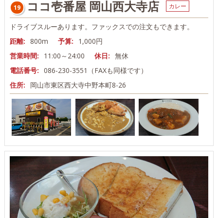
ココ壱番屋 岡山西大寺店
カレー
19
ドライブスルーあります。ファックスでの注文もできます。
距離:
800m
予算:
1,000円
営業時間:
11:00～24:00
休日:
無休
電話番号:
086-230-3551（FAXも同様です）
住所:
岡山市東区西大寺中野本町8-26