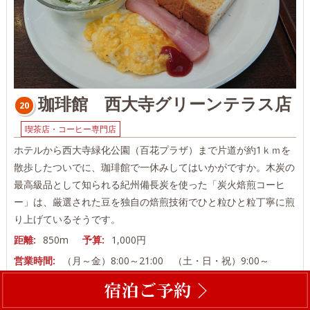
珈琲館 西大寺グリーンテラス店
20
喫茶店・コーヒー専門店
ホテルから西大寺緑化公園（百花プラザ）まで片道が約1ｋｍを
散歩したついでに、珈琲館で一休みしてはいかがですか。木炭の
最高級品として知られる紀州備長炭を使った「炭火焙煎コーヒ
ー」は、厳選された豆を独自の焙煎技術でひと粒ひと粒丁寧に煎
り上げているそうです。
距離:
850m
予算:
1,000円
営業時間:
（月～金）8:00～21:00 （土・日・祝）9:00～
21:00
休日:
不定休