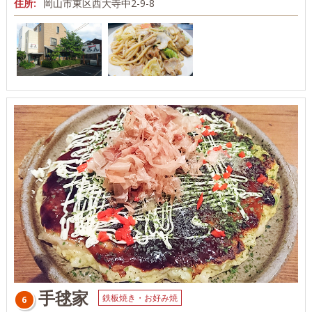
住所:
岡山市東区西大寺中2-9-8
手毬家
鉄板焼き・お好み焼
6