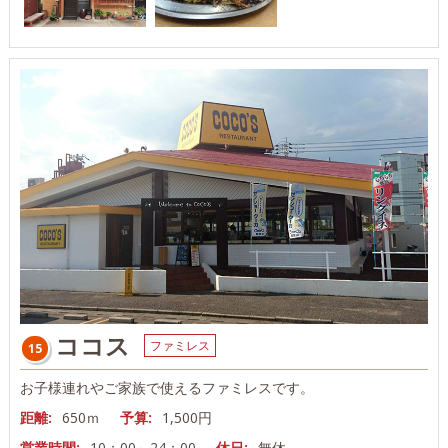
ココス
ファミレス
15
お子様連れやご家族で使えるファミレスです。
距離:
650ｍ
予算:
1,500円
営業時間:
10：00～24：00
休日:
無休