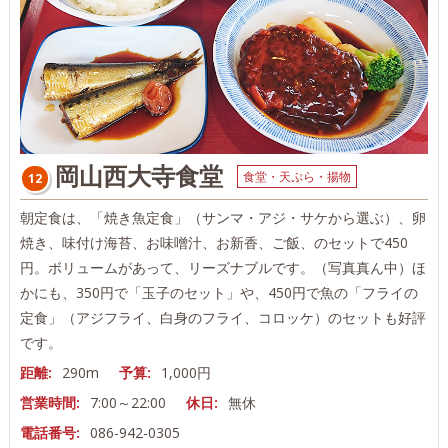
岡山西大寺食堂
食堂・天ぷら・揚物
12
朝定食は、「焼き魚定食」（サンマ・アジ・サケから選ぶ）、卵
焼き、味付け海苔、お味噌汁、お新香、ご飯、のセットで450
円。ボリュームがあって、リーズナブルです。（写真真ん中）ほ
かにも、350円で「玉子のセット」や、450円で魚の「フライの
定食」（アジフライ、白身のフライ、コロッケ）のセットも好評
です。
距離:
290m
予算:
1,000円
営業時間:
7:00～22:00
休日:
無休
電話番号:
086-942-0305