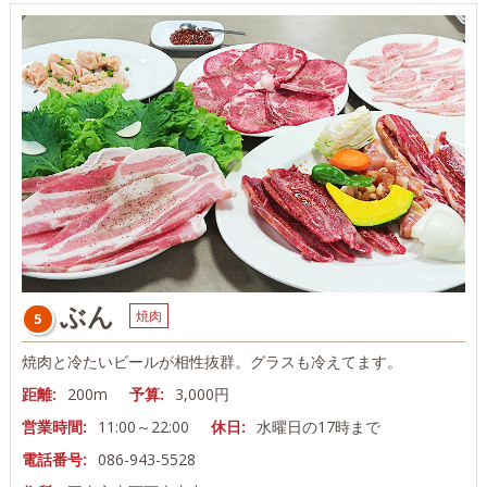
ぶん
焼肉
5
焼肉と冷たいビールが相性抜群。グラスも冷えてます。
距離:
200m
予算:
3,000円
営業時間:
11:00～22:00
休日:
水曜日の17時まで
電話番号:
086-943-5528