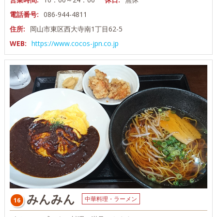
電話番号:
086-944-4811
住所:
岡山市東区西大寺南1丁目62-5
WEB:
https://www.cocos-jpn.co.jp
みんみん
中華料理・ラーメン
16