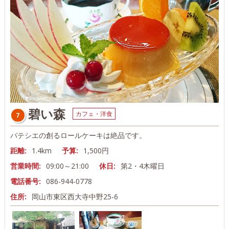
碧い森
カフェ・洋食
7
パテシエの創るロールケーキは絶品です。
距離:
1.4km
予算:
1,500円
営業時間:
09:00～21:00
休日:
第2・4木曜日
電話番号:
086-944-0778
住所:
岡山市東区西大寺中野25-6