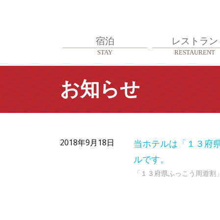
Skip
to
content
宿泊
レストラン
Primary
STAY
RESTAURENT
Menu
お知らせ
2018年9月18日
当ホテルは「１３府
ルです。
「１３府県ふっこう周遊割