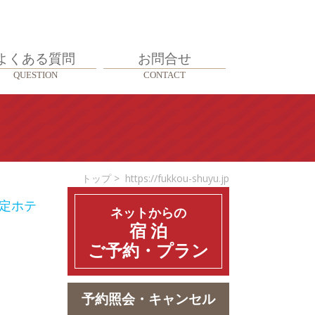
よくある質問
お問合せ
QUESTION
CONTACT
Tag:
トップ
>
https://fukkou-shuyu.jp
定ホテ
ネットからの
宿 泊
ご予約・プラン
予約照会・キャンセル