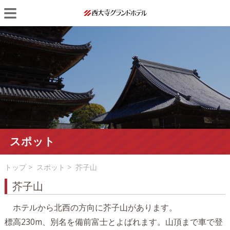
Skip
Primary
to
Menu
content
スポット
トップ
>
スポット
> 芥子山
芥子山
ホテルから北西の方向に芥子山があります。
標高230m、別名を備前富士とよばれます。山頂まで車で登