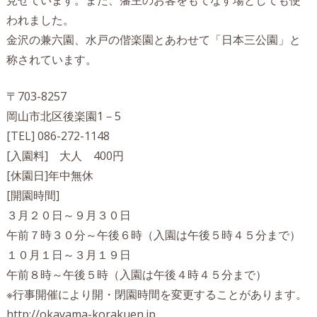
見せています。また、藩主のお客をもてなす場としても使
われました。
金沢の兼六園、水戸の偕楽園とあわせて「日本三公園」と
称されています。
〒703-8257
岡山市北区後楽園1－5
[TEL] 086-272-1148
[入園料] 大人 400円
[休園日]年中無休
[開園時間]
３月２０日～９月３０日
午前７時３０分～午後６時（入園は午後５時４５分まで）
１０月１日～３月１９日
午前８時～午後５時（入園は午後４時４５分まで）
※行事開催により開・閉園時間を変更することがあります。
http://okayama-korakuen.jp