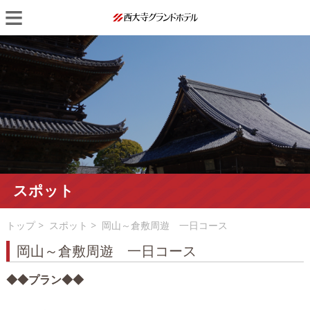
Skip
Primary
to
Menu
content
スポット
トップ
>
スポット
> 岡山～倉敷周遊 一日コース
岡山～倉敷周遊 一日コース
◆◆プラン◆◆